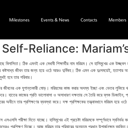
Milestones
Events & News
Contacts
Members
 Self-Reliance: Mariam’
াছে বিলাসিতা। ঠিক এমনই এক মেধাবী শিক্ষার্থীর নাম মরিয়ম। সে হাসিমুখের এক উজ্জ্বল
র কষ্টসাধ্য জীবন তার জন্য হয়ে ওঠে আরও দুর্বিষহ। ঠিক এমন এক দুঃসময়েই, হতাশার 
িমুখই হবে তার পরিবার।
তার জীবনের এক যুগান্তকারী মোড়। মরিয়মের কাজ করার অদম্য ইচ্ছা এবং ভেতর লুকিয়ে থ
 করে। হাতের কাজের প্রতি ভালোবাসা ও অসাধারণ দক্ষতায় সে তৈরি করে ব্লক ডিজাইন, প্যাচ
 অধীনে তার প্রশিক্ষণের ব্যবস্থা করে। দক্ষ প্রশিক্ষকের তত্ত্বাবধানে মরিয়ম হয়ে ও
এসসি পরীক্ষা দিতে যাচ্ছে। হাসিমুখের এই প্রচেষ্টা মরিয়মকে সম্পূর্ণভাবে স্বনির্ভর ক
ুদেরও প্রশিক্ষণ দিচ্ছে। আজ মরিয়ম তার পরিবারের অন্যতম প্রধান উপার্জনক্ষম ব্যক্ত