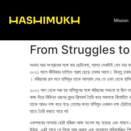
Mission
From Struggles to
অভাব আর সংগ্রামের সঙ্গে যার ছোটবেলা, স্বপ্ন দেখাটাই যেন তার ক
২০২১ সালে জীবিকার তাগিদে গ্রাম ছেড়ে ঢাকায় আসে। কিন্তু ঢাকা
। মরিয়মের গল্প শুনে হাসিমুখ তাকে আশ্বাস দেয় যে এখন থেকে হাস
২০২২ সাল থেকে শুরু হয় হাসিমুখের সঙ্গে মরিয়মের পথচলা যা ছিল 
কাজ দিয়ে বিভিন্ন ধরনের সুন্দর শিল্পকর্ম তৈরি করে সকলকে বিমোহিত
তাকে আরও দক্ষ করে গড়ে তোলার জন্য হাসিমুখ একজন দক্ষ ট্রেইনারের
হাতে তৈরি করতে পারে না!
একসময়ের অসহায় ছোট্ট মরিয়ম আজ অনেক বড় হয়েছে এবং সামনে সে এস
উঠছে, এরই সাথে সে নিজে আয় করছে এবং অন্যান্য সুবিধাবঞ্চিত শিশ