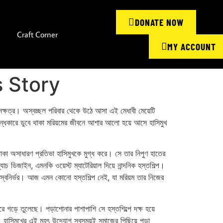
DONATE NOW
Craft Corner
MY ACCOUNT
s Story
 নক্ষত্র। অস্বচ্ছল পরিবার থেকে উঠে আসা এই মেধাবী মেয়েটি
অন্ধকারে ডুবে থাকা মরিয়মের জীবনে আশার আলো হয়ে আসে হাসিমুখ
াকা অসাধারণ প্রতিভা হাসিমুখকে মুগ্ধ করে। সে তার নিপুণ হাতের
 ডিজাইন, এমনকি ওয়েস্ট ম্যাটেরিয়াল দিয়ে নান্দনিক হস্তশিল্প।
ঠে স্বনির্ভর। আজ এমন কোনো হস্তশিল্প নেই, যা মরিয়ম তার নিজের
রে গড়ে তুলেছে। পড়াশোনার পাশাপাশি সে হস্তশিল্পে দক্ষ হয়ে
ি। হাসিমুখের এই মহৎ উদ্যোগ সবসময়ই সমাজের পিছিয়ে পড়া